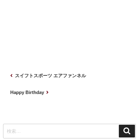
投
前
スイフトスポーツ エアファンネル
稿
の
ナ
投
次
Happy Birthday
稿
の
ビ
投
ゲ
稿
ー
検
シ
検
索
索: