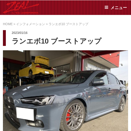
コ
メニュー
ン
テ
ZEAL BY TS-
オイル交換や車検といっ
ン
た日常メンテから各種チ
HOME
>
インフォメーション
>
ランエボ10 ブーストアップ
SUMIYAMA
ューニングまで、車に関
ツ
2023/01/16
することならジャンルフ
へ
ランエボ10 ブーストアップ
リーでお任せください!
ス
キ
ッ
プ