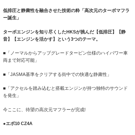
低排圧と静粛性を融合させた技術の粋「高次元のターボマフラ
ー誕生」
ターボエンジンを知り尽くしたHKSが挑んだ【低排圧】【静
音】【エンジンを活かす】という3つのテーマ。
■「ノーマルからアップグレードタービン仕様のハイパワー車
両まで対応可能」
■「JASMA基準をクリアする街中での快適な静粛性」
■「アクセルを踏み込むと搭載エンジンが持つ独特のサウンド
を発生」
今ここに、待望の高次元マフラーが完成!
●エボ10 CZ4A