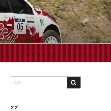
せください!
検
検
索:
索
タグ