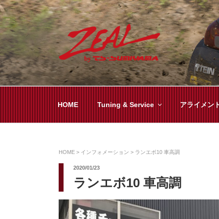
コ
ン
テ
ン
ツ
ZEAL BY TS-SUMI
オイル交換や車検といった日常メンテから各
へ
ス
キ
HOME
Tuning & Service
アライメン
ッ
プ
HOME
>
インフォメーション
>
ランエボ10 車高調
2020/01/23
ランエボ10 車高調