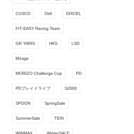
CUSCO
Defi
DIXCEL
FIT-EASY Racing Team
GR YARIS
HKS
LSD
Mirage
MORIZO Challenge Cup
PD
PDプレイドライブ
S2000
SPOON
SpringSale
SummerSale
TEIN
WINMAX
WinterSALE