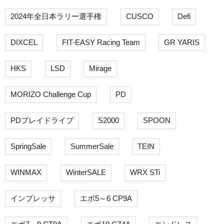
2024年全日本ラリー選手権
CUSCO
Defi
DIXCEL
FIT-EASY Racing Team
GR YARIS
HKS
LSD
Mirage
MORIZO Challenge Cup
PD
PDプレイドライブ
S2000
SPOON
SpringSale
SummerSale
TEIN
WINMAX
WinterSALE
WRX STi
インプレッサ
エボ5～6 CP9A