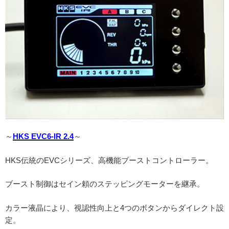
～
HKS EVC6-IR 2.4
～
HKS伝統のEVCシリーズ、高機能ブーストコントローラー。
ブースト制御はセイン頼のステッピングモーターを継承。
カラー液晶により、視認性向上と4つのボタンからダイレクト設
定。