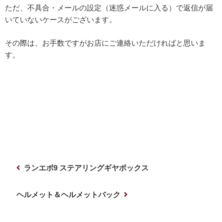
ただ、不具合・メールの設定（迷惑メールに入る）で返信が届
いていないケースがございます。
その際は、お手数ですがお店にご連絡いただければと思いま
す。
投
前
ランエボ9 ステアリングギヤボックス
稿
の
ナ
投
次
ヘルメット＆ヘルメットバック
稿
の
ビ
投