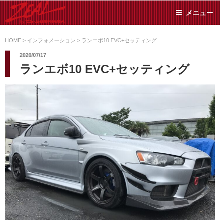
コ
メニュー
ン
テ
ZEAL BY TS-
オイル交換や車検といっ
ン
た日常メンテから各種チ
HOME
>
インフォメーション
>
ランエボ10 EVC+セッティング
SUMIYAMA
ューニングまで、車に関
ツ
2020/07/17
することならジャンルフ
へ
ランエボ10 EVC+セッティング
リーでお任せください!
ス
キ
ッ
プ