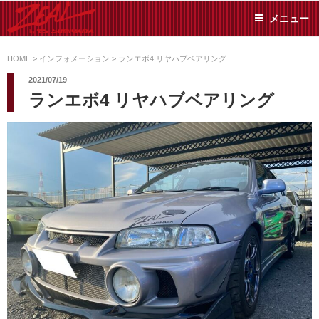
コ
メニュー
ン
テ
ZEAL BY TS-
オイル交換や車検といっ
ン
た日常メンテから各種チ
HOME
>
インフォメーション
>
ランエボ4 リヤハブベアリング
SUMIYAMA
ューニングまで、車に関
ツ
2021/07/19
することならジャンルフ
へ
ランエボ4 リヤハブベアリング
リーでお任せください!
ス
キ
ッ
プ