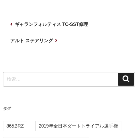
投
前
ギャランフォルティス TC-SST修理
稿
の
ナ
投
次
アルト ステアリング
稿
の
ビ
投
ゲ
稿
ー
検
シ
検
索
索:
ョ
ン
タグ
86&BRZ
2019年全日本ダートトライアル選手権