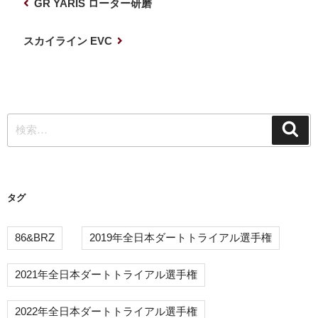
前
GR YARIS ローター研磨
稿
の
ナ
投
次
スカイライン EVC
稿
の
ビ
投
ゲ
稿
ー
検
シ
検
索
索:
ョ
ン
タグ
86&BRZ
2019年全日本ダートトライアル選手権
2021年全日本ダートトライアル選手権
2022年全日本ダートトライアル選手権