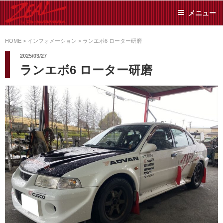
コ
メニュー
ン
テ
ZEAL BY TS-
オイル交換や車検といっ
ン
た日常メンテから各種チ
HOME
>
インフォメーション
>
ランエボ6 ローター研磨
SUMIYAMA
ューニングまで、車に関
ツ
2025/03/27
することならジャンルフ
へ
ランエボ6 ローター研磨
リーでお任せください!
ス
キ
ッ
プ