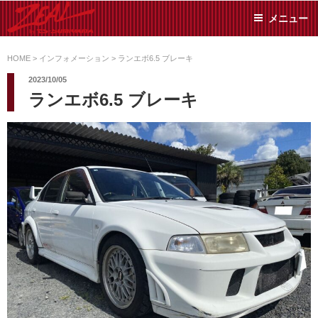
コ
メニュー
ン
テ
ZEAL BY TS-
オイル交換や車検といっ
ン
た日常メンテから各種チ
HOME
>
インフォメーション
>
ランエボ6.5 ブレーキ
SUMIYAMA
ューニングまで、車に関
ツ
2023/10/05
することならジャンルフ
へ
ランエボ6.5 ブレーキ
リーでお任せください!
ス
キ
ッ
プ