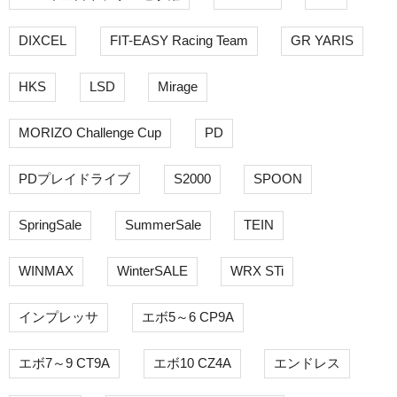
DIXCEL
FIT-EASY Racing Team
GR YARIS
HKS
LSD
Mirage
MORIZO Challenge Cup
PD
PDプレイドライブ
S2000
SPOON
SpringSale
SummerSale
TEIN
WINMAX
WinterSALE
WRX STi
インプレッサ
エボ5～6 CP9A
エボ7～9 CT9A
エボ10 CZ4A
エンドレス