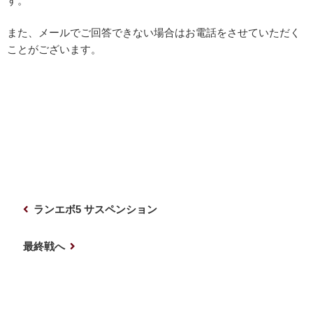
す。
また、メールでご回答できない場合はお電話をさせていただく
ことがございます。
投
前
ランエボ5 サスペンション
稿
の
ナ
投
次
最終戦へ
稿
の
ビ
投
ゲ
稿
ー