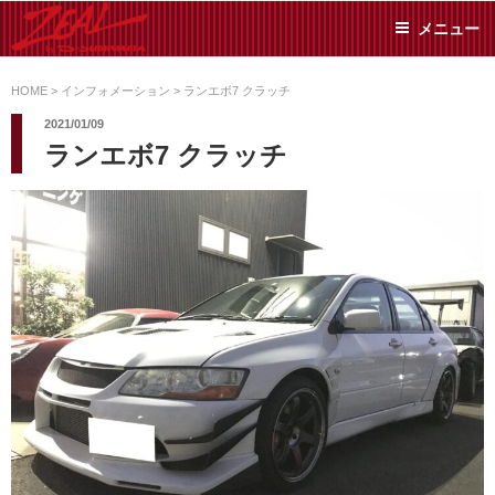
コ
メニュー
ン
テ
ZEAL BY TS-
オイル交換や車検といっ
ン
た日常メンテから各種チ
HOME
>
インフォメーション
>
ランエボ7 クラッチ
SUMIYAMA
ューニングまで、車に関
ツ
2021/01/09
することならジャンルフ
へ
ランエボ7 クラッチ
リーでお任せください!
ス
キ
ッ
プ