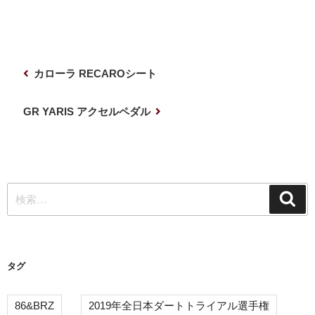
投
前
カローラ RECAROシート
稿
の
ナ
投
次
GR YARIS アクセルペダル
稿
の
ビ
投
ゲ
稿
ー
検
シ
検
索
索:
ョ
ン
タグ
86&BRZ
2019年全日本ダートトライアル選手権