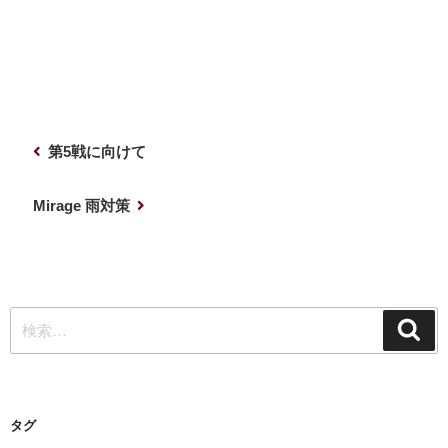
投
前
第5戦に向けて
稿
の
ナ
投
次
Mirage 雨対策
稿
の
ビ
投
ゲ
稿
ー
検
シ
検
索
索:
ョ
ン
タグ