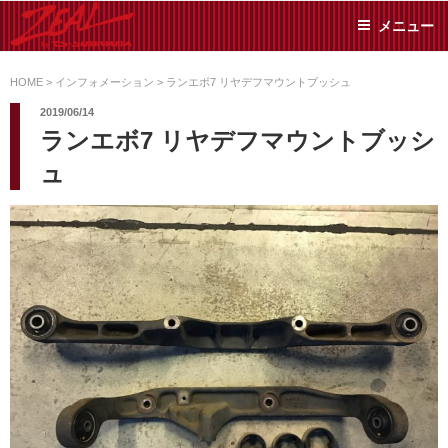
コ
メニュー
ン
テ
ZEAL BY TS-
オイル交換や車検といっ
ン
た日常メンテから各種チ
HOME
>
インフォメーション
>
ランエボ7 リヤデフマウントブッシュ
SUMIYAMA
ューニングまで、車に関
ツ
2019/06/14
することならジャンルフ
へ
ランエボ7 リヤデフマウントブッシ
リーでお任せください!
ス
ュ
キ
ッ
プ