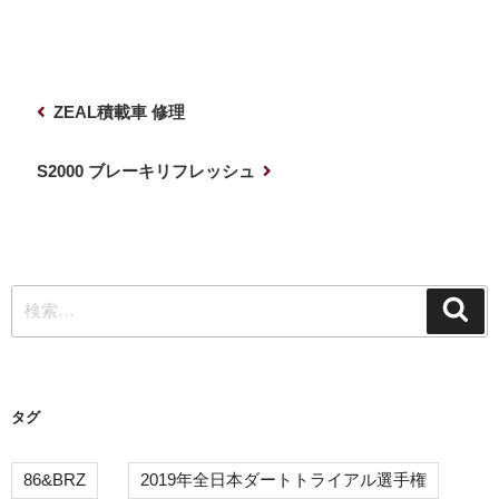
投
前
ZEAL積載車 修理
稿
の
ナ
投
次
S2000 ブレーキリフレッシュ
稿
の
ビ
投
ゲ
稿
ー
検
シ
検
索
索:
ョ
ン
タグ
86&BRZ
2019年全日本ダートトライアル選手権