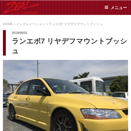
コ
メニュー
ン
テ
ZEAL BY TS-
オイル交換や車検といっ
ン
た日常メンテから各種チ
HOME
>
インフォメーション
>
ランエボ7 リヤデフマウントブッシュ
SUMIYAMA
ューニングまで、車に関
ツ
2019/06/01
することならジャンルフ
へ
ランエボ7 リヤデフマウントブッシ
リーでお任せください!
ス
ュ
キ
ッ
プ