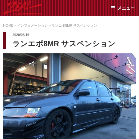
コ
メニュー
ン
テ
ZEAL BY TS-
オイル交換や車検といっ
ン
た日常メンテから各種チ
HOME
>
インフォメーション
>
ランエボ8MR サスペンション
SUMIYAMA
ューニングまで、車に関
ツ
2020/03/16
することならジャンルフ
へ
ランエボ8MR サスペンション
リーでお任せください!
ス
キ
ッ
プ