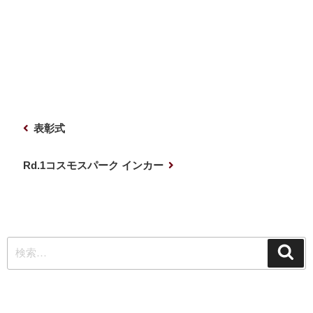
投
前
表彰式
稿
の
ナ
投
次
Rd.1コスモスパーク インカー
稿
の
ビ
投
ゲ
稿
ー
検
シ
検
索
索:
ョ
ン