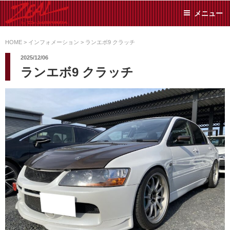
コ
メニュー
ン
テ
ZEAL BY TS-
オイル交換や車検といっ
ン
た日常メンテから各種チ
HOME
>
インフォメーション
>
ランエボ9 クラッチ
SUMIYAMA
ューニングまで、車に関
ツ
2025/12/06
することならジャンルフ
へ
ランエボ9 クラッチ
リーでお任せください!
ス
キ
ッ
プ