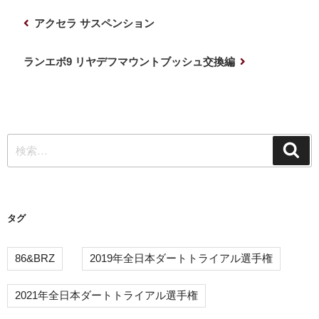
投
前
アクセラ サスペンション
稿
の
ナ
投
次
ランエボ9 リヤデフマウントブッシュ交換編
稿
の
ビ
投
ゲ
稿
ー
検
シ
検
索
索:
ョ
ン
タグ
86&BRZ
2019年全日本ダートトライアル選手権
2021年全日本ダートトライアル選手権