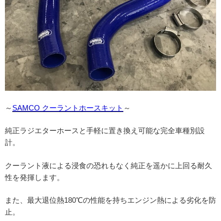
～
SAMCO クーラントホースキット
～
純正ラジエターホースと手軽に置き換え可能な完全車種別設
計。
クーラント液による浸食の恐れもなく純正を遥かに上回る耐久
性を発揮します。
また、最大退位熱180℃の性能を持ちエンジン熱による劣化を防
止。