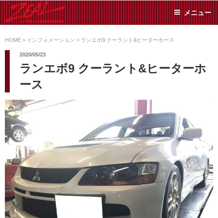
コ
メニュー
ン
テ
ZEAL BY TS-
オイル交換や車検といっ
ン
た日常メンテから各種チ
HOME
>
インフォメーション
>
ランエボ9 クーラント&ヒーターホース
SUMIYAMA
ューニングまで、車に関
ツ
2020/05/23
することならジャンルフ
へ
ランエボ9 クーラント&ヒーターホ
リーでお任せください!
ス
ース
キ
ッ
プ