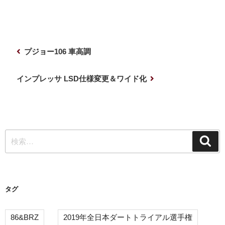
投
前
プジョー106 車高調
稿
の
ナ
投
次
インプレッサ LSD仕様変更＆ワイド化
稿
の
ビ
投
ゲ
稿
ー
検
シ
検
索
索:
ョ
ン
タグ
86&BRZ
2019年全日本ダートトライアル選手権