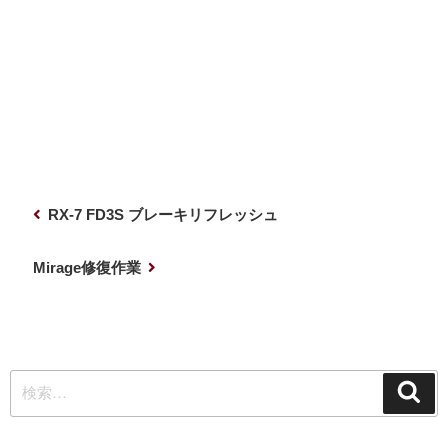
投
前
RX-7 FD3S ブレーキリフレッシュ
稿
の
ナ
投
次
Mirage修復作業
稿
の
ビ
投
ゲ
稿
ー
検
シ
検
索
索:
ョ