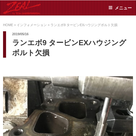
コ
メニュー
ン
テ
ZEAL BY TS-
オイル交換や車検といっ
ン
た日常メンテから各種チ
HOME
>
インフォメーション
>
ランエボ9 タービンEXハウジングボルト欠損
SUMIYAMA
ューニングまで、車に関
ツ
2019/05/16
することならジャンルフ
へ
ランエボ9 タービンEXハウジング
リーでお任せください!
ス
ボルト欠損
キ
ッ
プ