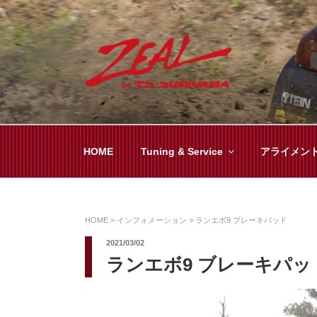
コ
ン
テ
ン
ツ
ZEAL BY TS-SUMI
オイル交換や車検といった日常メンテから各
へ
ス
キ
HOME
Tuning & Service
アライメン
ッ
プ
HOME
>
インフォメーション
>
ランエボ9 ブレーキパッド
2021/03/02
ランエボ9 ブレーキパッ