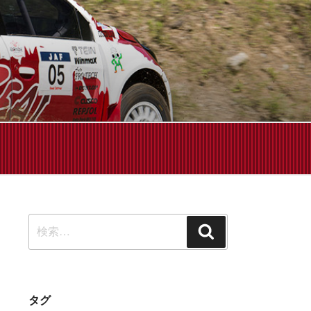
せください!
検
検
索:
索
タグ