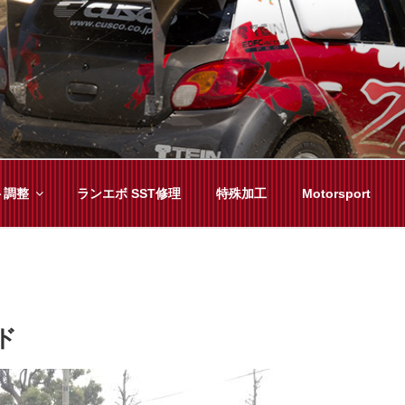
YAMA
種チューニングまで、車に関することならジャンルフリーでお任
ト調整
ランエボ SST修理
特殊加工
Motorsport
ド