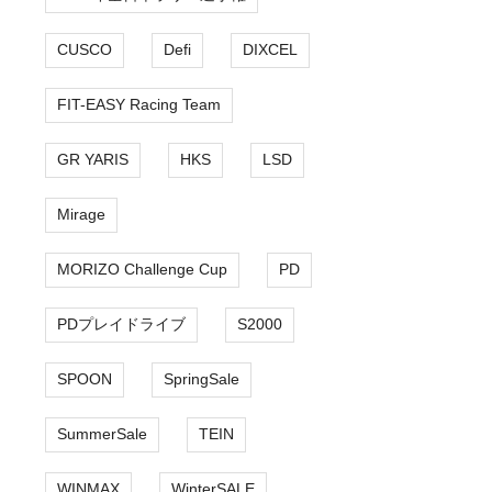
CUSCO
Defi
DIXCEL
FIT-EASY Racing Team
GR YARIS
HKS
LSD
Mirage
MORIZO Challenge Cup
PD
PDプレイドライブ
S2000
SPOON
SpringSale
SummerSale
TEIN
WINMAX
WinterSALE