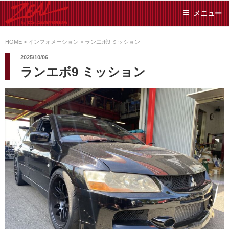
コ
メニュー
ン
テ
ZEAL BY TS-
オイル交換や車検といっ
ン
た日常メンテから各種チ
HOME
>
インフォメーション
>
ランエボ9 ミッション
SUMIYAMA
ューニングまで、車に関
ツ
2025/10/06
することならジャンルフ
へ
ランエボ9 ミッション
リーでお任せください!
ス
キ
ッ
プ