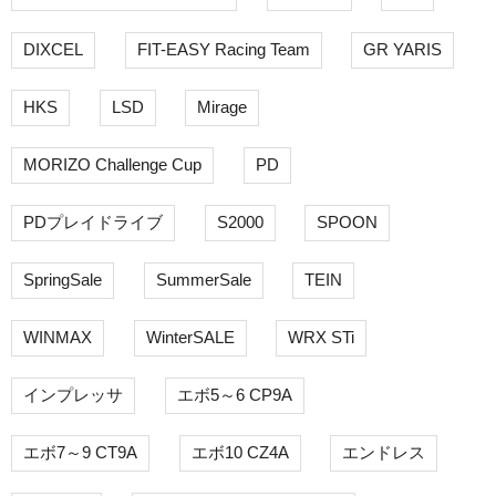
DIXCEL
FIT-EASY Racing Team
GR YARIS
HKS
LSD
Mirage
MORIZO Challenge Cup
PD
PDプレイドライブ
S2000
SPOON
SpringSale
SummerSale
TEIN
WINMAX
WinterSALE
WRX STi
インプレッサ
エボ5～6 CP9A
エボ7～9 CT9A
エボ10 CZ4A
エンドレス