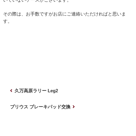
その際は、お手数ですがお店にご連絡いただければと思いま
す。
投
前
久万高原ラリー Leg2
稿
の
ナ
投
次
プリウス ブレーキパッド交換
稿
の
ビ
投
ゲ
稿
ー