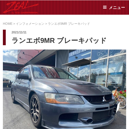
コ
メニュー
ン
テ
ZEAL BY TS-
オイル交換や車検といっ
ン
た日常メンテから各種チ
HOME
>
インフォメーション
>
ランエボ9MR ブレーキパッド
SUMIYAMA
ューニングまで、車に関
ツ
2021/11/11
することならジャンルフ
へ
ランエボ9MR ブレーキパッド
リーでお任せください!
ス
キ
ッ
プ