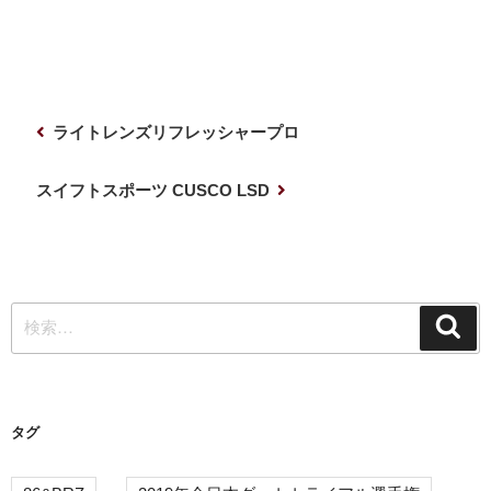
投
前
ライトレンズリフレッシャープロ
稿
の
ナ
投
次
スイフトスポーツ CUSCO LSD
稿
の
ビ
投
ゲ
稿
ー
検
シ
検
索
索:
ョ
ン
タグ