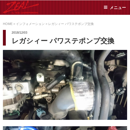
コ
メニュー
ン
テ
ZEAL BY TS-
オイル交換や車検といっ
ン
た日常メンテから各種チ
HOME
>
インフォメーション
>
レガシィー パワステポンプ交換
SUMIYAMA
ューニングまで、車に関
ツ
2018/12/03
することならジャンルフ
へ
レガシィー パワステポンプ交換
リーでお任せください!
ス
キ
ッ
プ