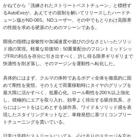
かねてから「洗練されたストリートベストチューン」と標榜す
るAutoExeが、あえてその規制を解いてリリースしたハードチ
ューン版がND-06S。NDユーザー、その中でもとりわけ高限界
の性能を求める硬派のためのマシーンである。
開発の指標は俊敏性や加減速度や遊びの少なさといったソリッ
ド感の実現。軽量な前後50：50重量配分のフロントミッドシッ
プFRの利点を存分に引き出すべく、許し得る限界ギリギリまで
快適性を削ぎ落し、そのマージンを運動性へ転化した。
具体的にはまず、クルマの体幹であるボディ全体を徹底的に固
めて剛性を覚悟。そのうえで荷重移動時にタイヤのグリップを
最大限に活かすべく、低重心化。ロール剛性を200％以上強化
し、積極的にエアを取り入れ、効率よく排出する吸排気系、さ
らにはシートをはじめとする操作系、ワイド＆ソリッド感を表
現したスタイリングキットなど、車種発想に基づくコンプリー
トチューニングを貫いている。
日常は平穏なストリートにいても、心は走りのステージを忘れ