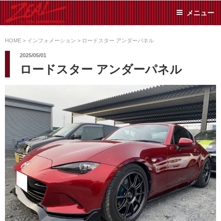
コ
メニュー
ン
テ
ZEAL BY TS-
オイル交換や車検といっ
ン
た日常メンテから各種チ
HOME
>
インフォメーション
>
ロードスター アンダーパネル
SUMIYAMA
ューニングまで、車に関
ツ
2025/05/01
することならジャンルフ
へ
ロードスター アンダーパネル
リーでお任せください!
ス
キ
ッ
プ