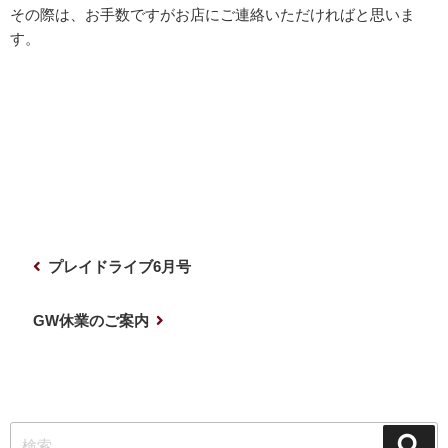
その際は、お手数ですがお店にご連絡いただければと思いま
す。
投
前
プレイドライブ6月号
稿
の
ナ
投
次
GW休業のご案内
稿
の
ビ
投
ゲ
稿
ー
検
シ
検