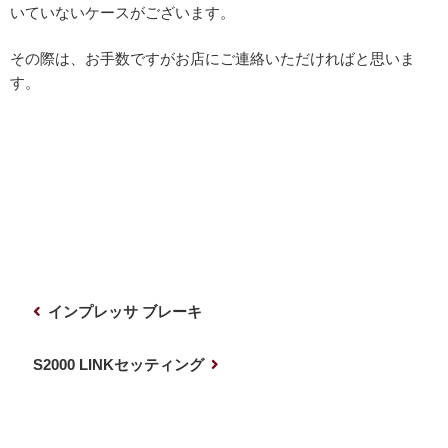
いていないケースがございます。
その際は、お手数ですがお店にご連絡いただければと思いま
す。
投
前
インプレッサ ブレーキ
稿
の
ナ
投
次
S2000 LINKセッティング
稿
の
ビ
投
ゲ
稿