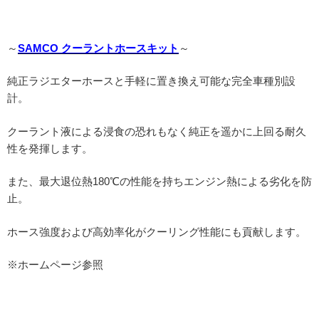
～
SAMCO クーラントホースキット
～
純正ラジエターホースと手軽に置き換え可能な完全車種別設
計。
クーラント液による浸食の恐れもなく純正を遥かに上回る耐久
性を発揮します。
また、最大退位熱180℃の性能を持ちエンジン熱による劣化を防
止。
ホース強度および高効率化がクーリング性能にも貢献します。
※ホームページ参照