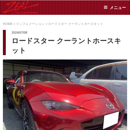
コ
メニュー
ン
テ
ZEAL BY TS-
オイル交換や車検といっ
ン
た日常メンテから各種チ
HOME
>
インフォメーション
>
ロードスター クーラントホースキット
SUMIYAMA
ューニングまで、車に関
ツ
2024/07/08
することならジャンルフ
へ
ロードスター クーラントホースキ
リーでお任せください!
ス
ット
キ
ッ
プ