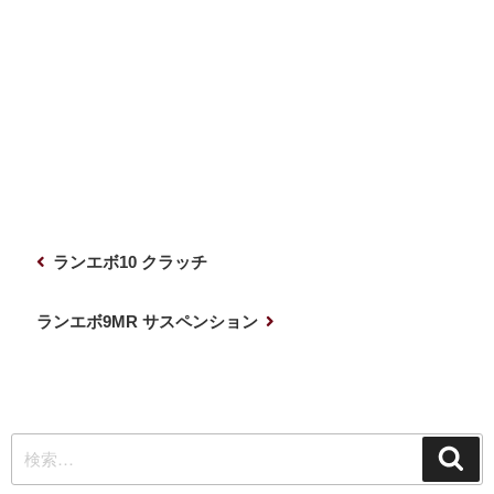
投
前
ランエボ10 クラッチ
稿
の
ナ
投
次
ランエボ9MR サスペンション
稿
の
ビ
投
ゲ
稿
ー
検
シ
検
索
索:
ョ