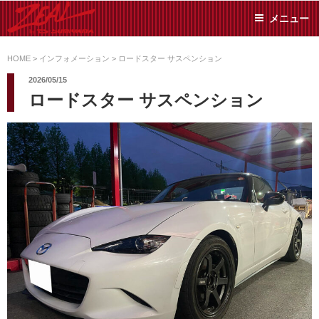
コ
メニュー
ン
テ
ZEAL BY TS-
オイル交換や車検といっ
ン
た日常メンテから各種チ
HOME
>
インフォメーション
>
ロードスター サスペンション
SUMIYAMA
ューニングまで、車に関
ツ
2026/05/15
することならジャンルフ
へ
ロードスター サスペンション
リーでお任せください!
ス
キ
ッ
プ