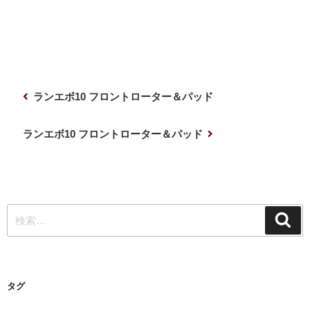
投
前
ランエボ10 フロントローター＆パッド
稿
の
ナ
投
次
ランエボ10 フロントローター＆パッド
稿
の
ビ
投
ゲ
稿
ー
検
シ
検
索
索:
ョ
ン
タグ