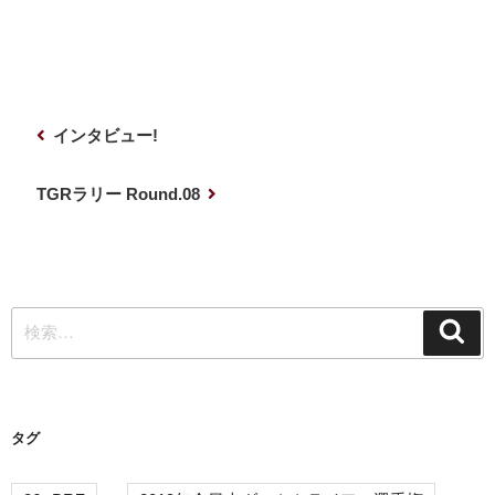
投
前
インタビュー!
稿
の
ナ
投
次
TGRラリー Round.08
稿
の
ビ
投
ゲ
稿
ー
検
シ
検
索
索:
ョ
ン
タグ