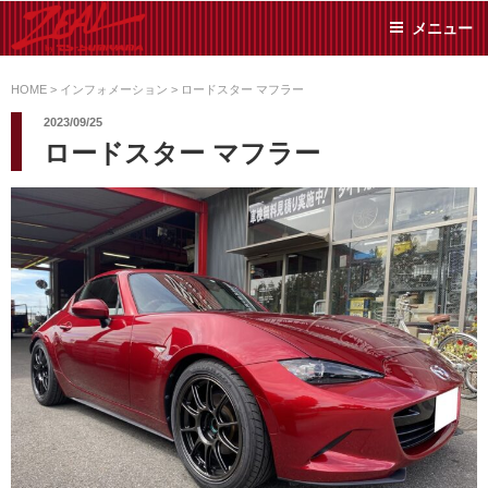
コ
メニュー
ン
テ
ZEAL BY TS-
オイル交換や車検といっ
ン
た日常メンテから各種チ
HOME
>
インフォメーション
>
ロードスター マフラー
SUMIYAMA
ューニングまで、車に関
ツ
2023/09/25
することならジャンルフ
へ
ロードスター マフラー
リーでお任せください!
ス
キ
ッ
プ