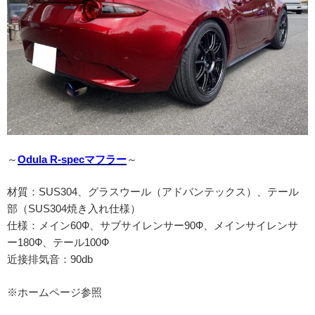
～
Odula R-specマフラー
～
材質：SUS304、グラスウール（アドバンテックス）、テール
部（SUS304焼き入れ仕様）
仕様：メイン60Ф、サブサイレンサー90Ф、メインサイレンサ
ー180Ф、テール100Ф
近接排気音：90db
※ホームページ参照