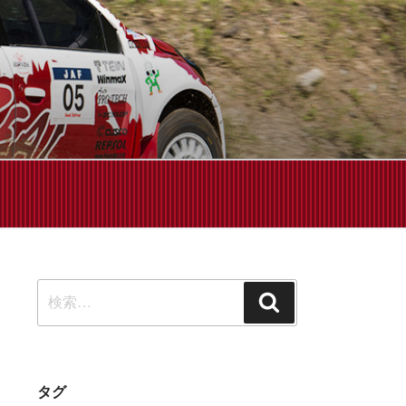
せください!
検
検
索:
索
タグ