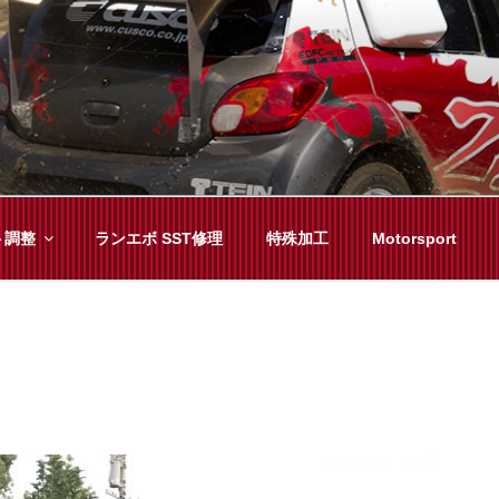
YAMA
種チューニングまで、車に関することならジャンルフリーでお任
ト調整
ランエボ SST修理
特殊加工
Motorsport