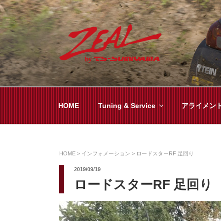
コ
ン
テ
ン
ツ
ZEAL BY TS-SUMI
オイル交換や車検といった日常メンテから各
へ
ス
キ
HOME
Tuning & Service
アライメン
ッ
プ
HOME
>
インフォメーション
>
ロードスターRF 足回り
2019/09/19
ロードスターRF 足回り