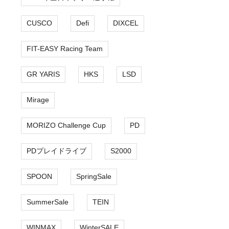
CUSCO
Defi
DIXCEL
FIT-EASY Racing Team
GR YARIS
HKS
LSD
Mirage
MORIZO Challenge Cup
PD
PDプレイドライブ
S2000
SPOON
SpringSale
SummerSale
TEIN
WINMAX
WinterSALE