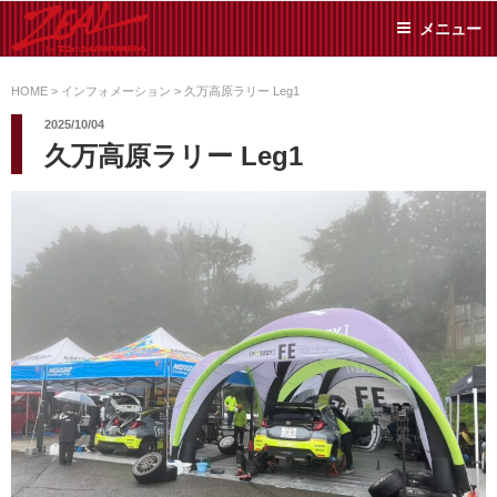
コ
メニュー
ン
テ
ZEAL BY TS-
オイル交換や車検といっ
ン
た日常メンテから各種チ
HOME
>
インフォメーション
>
久万高原ラリー Leg1
SUMIYAMA
ューニングまで、車に関
ツ
2025/10/04
することならジャンルフ
へ
久万高原ラリー Leg1
リーでお任せください!
ス
キ
ッ
プ