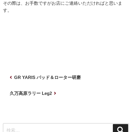
その際は、お手数ですがお店にご連絡いただければと思いま
す。
投
前
GR YARIS パッド＆ローター研磨
稿
の
ナ
投
次
久万高原ラリー Leg2
稿
の
ビ
投
ゲ
稿
ー
検
シ
検