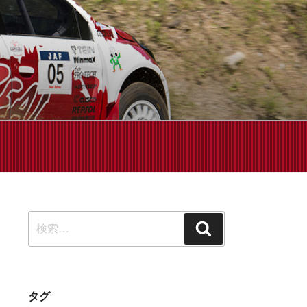
せください!
検
検
索:
索
タグ