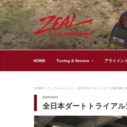
コ
ン
テ
ン
ツ
ZEAL BY TS-SUMI
オイル交換や車検といった日常メンテから各
へ
ス
キ
HOME
Tuning & Service
アライメン
ッ
プ
HOME
>
インフォメーション
>
全日本ダートトライアル選手権に
2020/10/23
全日本ダートトライアル