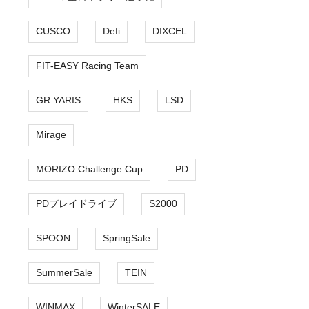
CUSCO
Defi
DIXCEL
FIT-EASY Racing Team
GR YARIS
HKS
LSD
Mirage
MORIZO Challenge Cup
PD
PDプレイドライブ
S2000
SPOON
SpringSale
SummerSale
TEIN
WINMAX
WinterSALE