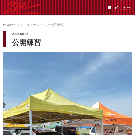
コ
メニュー
ン
テ
ZEAL BY TS-
オイル交換や車検といっ
ン
た日常メンテから各種チ
HOME
>
インフォメーション
>
公開練習
SUMIYAMA
ューニングまで、車に関
ツ
2026/05/23
することならジャンルフ
へ
公開練習
リーでお任せください!
ス
キ
ッ
プ