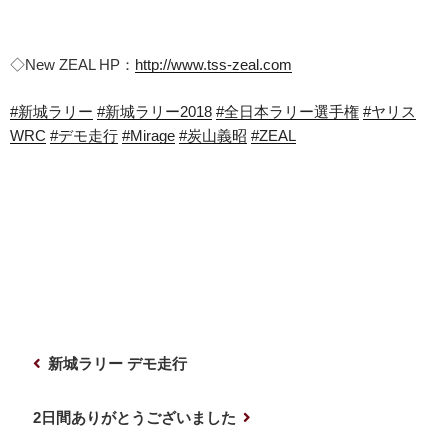
◇New ZEAL HP：
http://www.tss-zeal.com
#
新城ラリー
#
新城ラリー2018
#
全日本ラリー選手権
#
ヤリス
WRC
#
デモ走行
#
Mirage
#
炭山義昭
#
ZEAL
投
前
新城ラリー デモ走行
稿
の
ナ
投
次
2日間ありがとうございました
稿
の
ビ