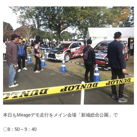
本日もMirageデモ走行をメイン会場「新城総合公園」で
〇8：50 – 9：40