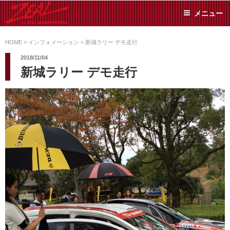
コ
メニュー
ン
テ
ZEAL BY TS-
オイル交換や車検といっ
ン
た日常メンテから各種チ
HOME
>
インフォメーション
>
新城ラリー デモ走行
SUMIYAMA
ューニングまで、車に関
ツ
2018/11/04
することならジャンルフ
へ
新城ラリー デモ走行
リーでお任せください!
ス
キ
ッ
プ