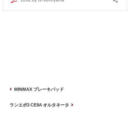
投
前
WINMAX ブレーキパッド
稿
の
ナ
投
次
ランエボ3 CE9A オルタネータ
稿
の
ビ
投
ゲ
稿