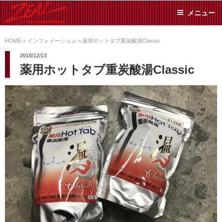
コ
メニュー
ン
テ
ZEAL BY TS-
オイル交換や車検といっ
ン
た日常メンテから各種チ
HOME
>
インフォメーション
>
薬用ホットタブ重炭酸湯Classic
SUMIYAMA
ューニングまで、車に関
ツ
2018/12/13
することならジャンルフ
へ
薬用ホットタブ重炭酸湯Classic
リーでお任せください!
ス
キ
ッ
プ