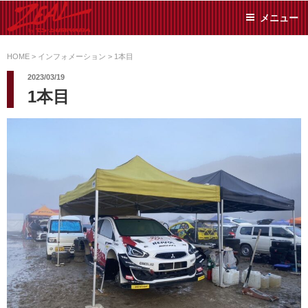
コ
メニュー
ン
テ
ZEAL BY TS-
オイル交換や車検といっ
ン
た日常メンテから各種チ
HOME
>
インフォメーション
>
1本目
SUMIYAMA
ューニングまで、車に関
ツ
2023/03/19
することならジャンルフ
へ
1本目
リーでお任せください!
ス
キ
ッ
プ