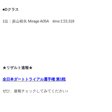
■Dクラス
1位：炭山裕矢 Mirage A05A time:1’23.318
★リザルト速報★
全日本ダートトライアル選手権 第1戦
ぜひ、速報チェックしてみてください♪