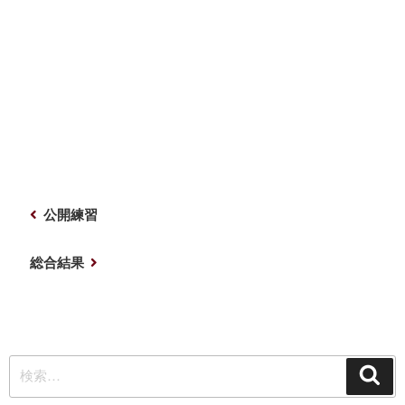
投
前
公開練習
稿
の
ナ
投
次
総合結果
稿
の
ビ
投
ゲ
稿
ー
検
シ
検
索
索:
ョ