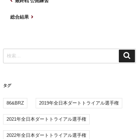
前
最終戦 公開練習
稿
の
ナ
投
次
総合結果
稿
の
ビ
投
ゲ
稿
ー
検
シ
検
索
索:
ョ
ン
タグ
86&BRZ
2019年全日本ダートトライアル選手権
2021年全日本ダートトライアル選手権
2022年全日本ダートトライアル選手権