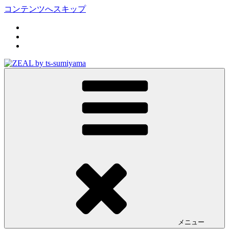
コンテンツへスキップ
ZEAL by ts-sumiyama
オイル交換や車検といった日常メンテから各種チューニング
まで、車に関することならジャンルフリーでお任せください!
メニュー