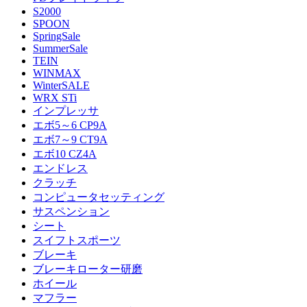
S2000
SPOON
SpringSale
SummerSale
TEIN
WINMAX
WinterSALE
WRX STi
インプレッサ
エボ5～6 CP9A
エボ7～9 CT9A
エボ10 CZ4A
エンドレス
クラッチ
コンピュータセッティング
サスペンション
シート
スイフトスポーツ
ブレーキ
ブレーキローター研磨
ホイール
マフラー