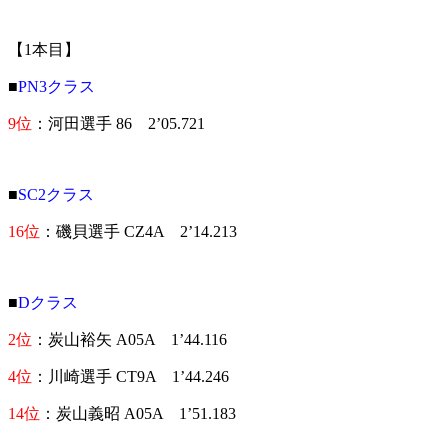
【1本目】
■
PN3クラス
9位
：河田選手 86 2’05.721
■
SC2クラス
16位
：磯貝選手 CZ4A 2’14.213
■
Dクラス
2位
：炭山裕矢 A05A 1’44.116
4位
：川崎選手 CT9A 1’44.246
14位
：炭山義昭 A05A 1’51.183