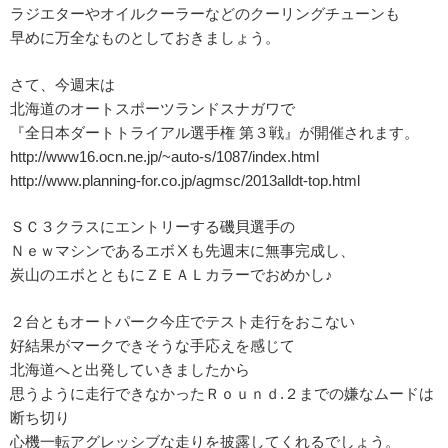
ラジエターやオイルクーラーなどのクーリングチューンも
早めに万全なものとしておきましょう。
さて、今週末は
北海道のオートスポーツランドスナガワで
『全日本ダートトライアル選手権 第３戦』が開催されます。
http://www16.ocn.ne.jp/~auto-s/1087/index.html
http://www.planning-for.co.jp/agmsc/2013alldt-top.html
ＳＣ３クラスにエントリーする磯貝選手の
ＮｅｗマシンであるエボⅩも先週末に無事完成し、
炭山のエボとともにＺＥＡＬカラーでおめかし♪
２台ともオートパーク今庄でテスト走行をおこない
好結果がマークできそうな手応えを感じて
北海道へと出発していきましたから
思うように走行できなかったＲｏｕｎｄ.２までの嫌なムードは
断ち切り
心機一転アグレッシブな走りを披露してくれるでしょう。