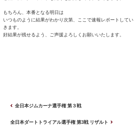
もちろん、本番となる明日は
いつものように結果がわかり次第、ここで速報レポートしてい
きます。
好結果が残せるよう、ご声援よろしくお願いいたします。
投
前
全日本ジムカーナ選手権 第３戦
稿
の
ナ
投
次
全日本ダートトライアル選手権 第3戦 リザルト
稿
の
ビ
投