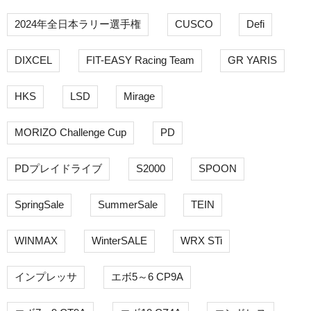
2024年全日本ラリー選手権
CUSCO
Defi
DIXCEL
FIT-EASY Racing Team
GR YARIS
HKS
LSD
Mirage
MORIZO Challenge Cup
PD
PDプレイドライブ
S2000
SPOON
SpringSale
SummerSale
TEIN
WINMAX
WinterSALE
WRX STi
インプレッサ
エボ5～6 CP9A