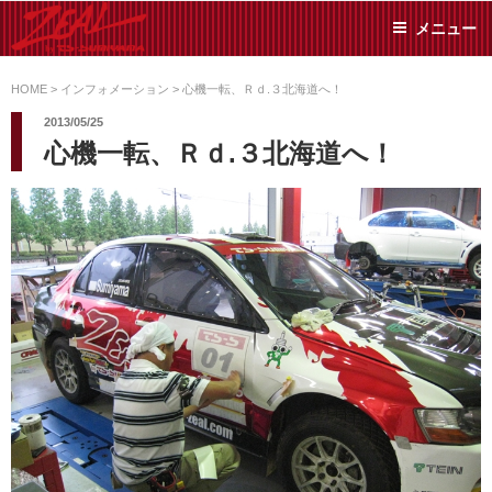
コ
メニュー
ン
テ
ZEAL BY TS-
オイル交換や車検といっ
ン
た日常メンテから各種チ
HOME
>
インフォメーション
>
心機一転、Ｒｄ.３北海道へ！
SUMIYAMA
ューニングまで、車に関
ツ
2013/05/25
することならジャンルフ
へ
心機一転、Ｒｄ.３北海道へ！
リーでお任せください!
ス
キ
ッ
プ