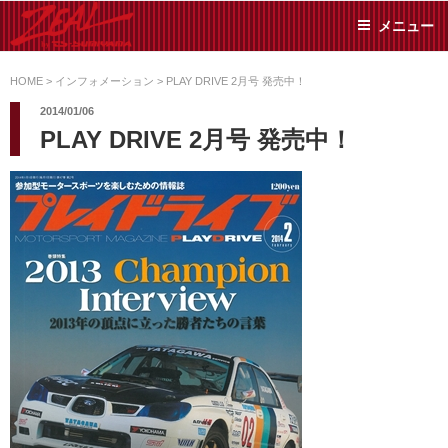
コ
メニュー
ン
テ
ZEAL BY TS-
オイル交換や車検といっ
ン
た日常メンテから各種チ
HOME
>
インフォメーション
>
PLAY DRIVE 2月号 発売中！
SUMIYAMA
ューニングまで、車に関
ツ
2014/01/06
することならジャンルフ
へ
PLAY DRIVE 2月号 発売中！
リーでお任せください!
ス
キ
ッ
プ