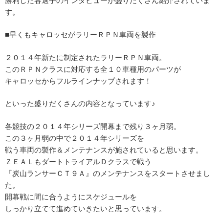
勝利した各選手のインタビューが盛りだくさん紹介されていま
す。
■早くもキャロッセがラリーＲＰＮ車両を製作
２０１４年新たに制定されたラリーＲＰＮ車両。
このＲＰＮクラスに対応する全１０車種用のパーツが
キャロッセからフルラインナップされます！
といった盛りだくさんの内容となっています♪
各競技の２０１４年シリーズ開幕まで残り３ヶ月弱。
この３ヶ月弱の中で２０１４年シリーズを
戦う車両の製作＆メンテナンスが施されていると思います。
ＺＥＡＬもダートトライアルＤクラスで戦う
『炭山ランサーＣＴ９Ａ』のメンテナンスをスタートさせまし
た。
開幕戦に間に合うようにスケジュールを
しっかり立てて進めていきたいと思っています。