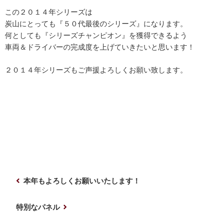
この２０１４年シリーズは
炭山にとっても『５０代最後のシリーズ』になります。
何としても『シリーズチャンピオン』を獲得できるよう
車両＆ドライバーの完成度を上げていきたいと思います！
２０１４年シリーズもご声援よろしくお願い致します。
投
前
本年もよろしくお願いいたします！
稿
の
ナ
投
次
特別なパネル
稿