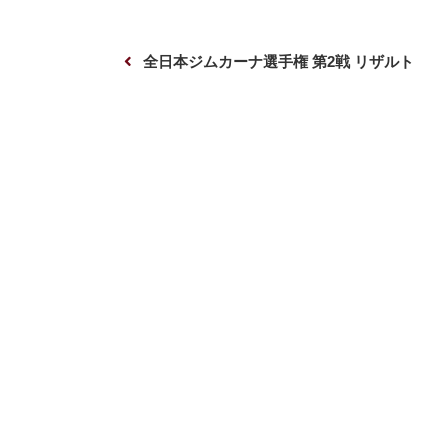
投
前
全日本ジムカーナ選手権 第2戦 リザルト
稿
の
ナ
投
ビ
稿
ゲ
ー
シ
ョ
ン