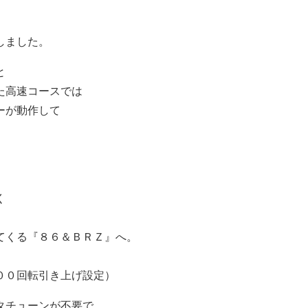
しました。
と
た高速コースでは
ーが動作して
く
てくる『８６＆ＢＲＺ』へ。
００回転引き上げ設定）
タチューンが不要で