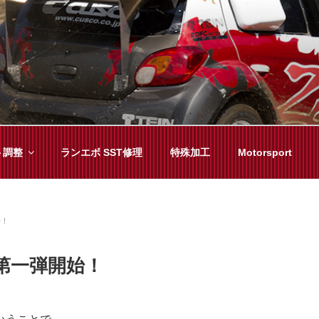
YAMA
種チューニングまで、車に関することならジャンルフリーでお任
ト調整
ランエボ SST修理
特殊加工
Motorsport
始！
ト第一弾開始！