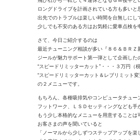
飛び石から一転して４連休となるＧＷ後半と
ロングドライブを計画されている方も多いと
出先でのトラブルは楽しい時間を台無しにし
少しでも不安のある方はお気軽に愛車点検を
さて、今日ご紹介するのは
最近チューニング相談が多い『８６＆ＢＲＺ
ジールが魅力サポート第一弾として企画した
“スピードリミッターカット”・・・３万円（
“スピードリミッターカット＆レブリミット変
の２メニューです。
もちろん、各種吸排気やコンピュータチュー
フットワーク、ＬＳＤセッティングなども手
もう少し本格的なメニューを用意することは
お客さまの声を聞いていると
「ノーマルから少しずつステップアップを楽