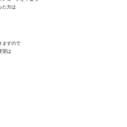
った方は
。
きますので
要望は