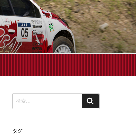
せください!
検
検
索:
索
タグ