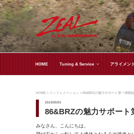
コ
ン
テ
ン
ツ
ZEAL BY TS-SUMI
オイル交換や車検といった日常メンテから各
へ
ス
キ
HOME
Tuning & Service
アライメン
ッ
プ
HOME
>
インフォメーション
>
86&BRZの魅力サポート第一弾開
2014/05/03
86&BRZの魅力サポー
みなさん、こんにちは。