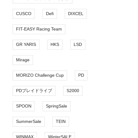
CUSCO
Defi
DIXCEL
FIT-EASY Racing Team
GR YARIS
HKS
LSD
Mirage
MORIZO Challenge Cup
PD
PDプレイドライブ
S2000
SPOON
SpringSale
SummerSale
TEIN
WINMAX
WinterSALE