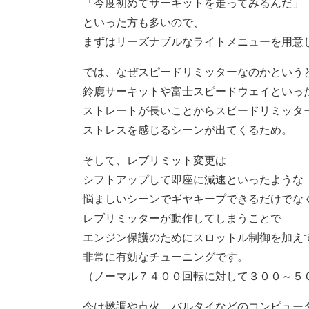
「今度初めてサーキットを走ってみるんだ」
といった方も多いので、
まずはリーズナブルなライトメニューを用意
では、なぜスピードリミッターなのかという
鈴鹿サーキットや富士スピードウェイといっ
ストレートが長いことからスピードリミッタ
ストレスを感じるシーンが出てくるため。
そして、レブリミット変更は
シフトアップして即座に減速といったような
悩ましいシーンでギヤキープできるだけでな
レブリミッターが動作してしまうことで
エンジン保護のためにスロットル制御を加え
非常に有効なチューニングです。
（ノーマル７４００回転に対して３００～５
今は燃調や点火、バルタイなどのコンピュー