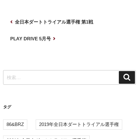
投
前
全日本ダートトライアル選手権 第1戦
稿
の
ナ
投
次
PLAY DRIVE 5月号
稿
の
ビ
投
ゲ
稿
ー
検
シ
検
索
索:
ョ
ン
タグ
86&BRZ
2019年全日本ダートトライアル選手権