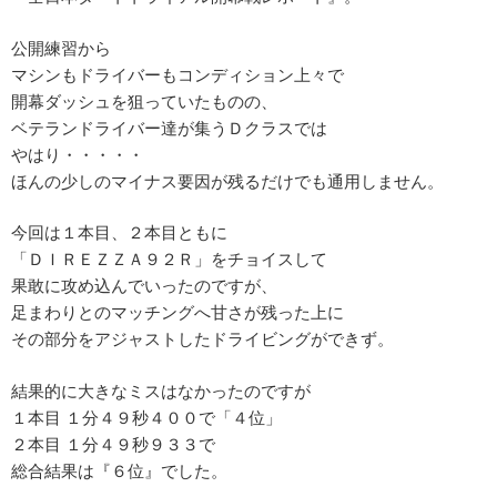
公開練習から
マシンもドライバーもコンディション上々で
開幕ダッシュを狙っていたものの、
ベテランドライバー達が集うＤクラスでは
やはり・・・・・
ほんの少しのマイナス要因が残るだけでも通用しません。
今回は１本目、２本目ともに
「ＤＩＲＥＺＺＡ９２Ｒ」をチョイスして
果敢に攻め込んでいったのですが、
足まわりとのマッチングへ甘さが残った上に
その部分をアジャストしたドライビングができず。
結果的に大きなミスはなかったのですが
１本目 １分４９秒４００で「４位」
２本目 １分４９秒９３３で
総合結果は『６位』でした。