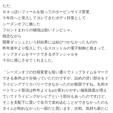
ただ、
ＮＡっぽいフィールを狙ってのタービンサイズ変更、
５年目へと突入してヨレてきたボディ対策として
シーズンオフに施した
フロントまわりの補強は狙いドンピシャ。
残念ながら
開幕ダッシュという好結果には結びつかなかったものの
昨年途中より投入しているスロットルの電子制御と相まって、
トップタイムをマークできるポテンシャルを
十分に感じさせてくれました。
「シーズンオフの仕様変更も狙い通りでトップタイムをマーク
できる条件は十分揃っていただのですが、詰めの甘い部分をド
ライビングでリカバリーできなかったのが敗因ですね。丸和オ
ートランド那須は昨年よりもμが変わりやすい舗装路面が増え
ていてドライビングがシビアという部分もあったのですけど、
そこを支配下に置いて全力で攻め込むことができなかったのも
タイムが削れなかった一因だと思います。次戦、気持ち新たに