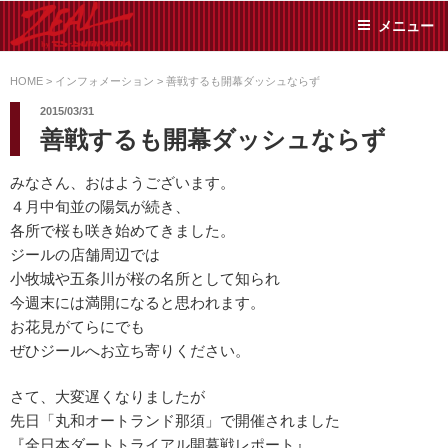
コ
メニュー
ン
テ
ZEAL BY TS-
オイル交換や車検といっ
ン
た日常メンテから各種チ
HOME
>
インフォメーション
>
善戦するも開幕ダッシュならず
SUMIYAMA
ューニングまで、車に関
ツ
2015/03/31
することならジャンルフ
へ
善戦するも開幕ダッシュならず
リーでお任せください!
ス
キ
みなさん、おはようございます。
ッ
４月中旬並の陽気が続き、
プ
各所で桜も咲き始めてきました。
ジールの店舗周辺では
小牧城や五条川が桜の名所として知られ
今週末には満開になると思われます。
お花見がてらにでも
ぜひジールへお立ち寄りください。
さて、大変遅くなりましたが
先日「丸和オートランド那須」で開催されました
『全日本ダートトライアル開幕戦レポート』。