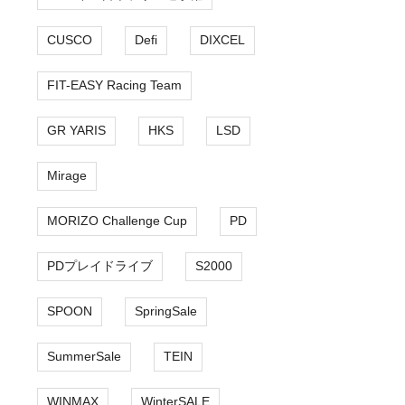
CUSCO
Defi
DIXCEL
FIT-EASY Racing Team
GR YARIS
HKS
LSD
Mirage
MORIZO Challenge Cup
PD
PDプレイドライブ
S2000
SPOON
SpringSale
SummerSale
TEIN
WINMAX
WinterSALE