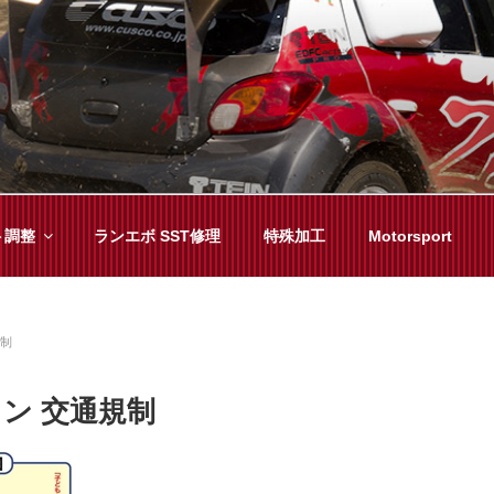
YAMA
種チューニングまで、車に関することならジャンルフリーでお任
ト調整
ランエボ SST修理
特殊加工
Motorsport
規制
ソン 交通規制