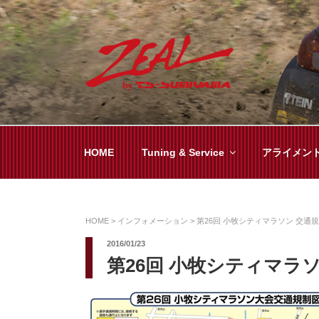
コ
ン
テ
ン
ツ
ZEAL BY TS-SUMI
オイル交換や車検といった日常メンテから各
へ
ス
キ
HOME
Tuning & Service
アライメン
ッ
プ
HOME
>
インフォメーション
>
第26回 小牧シティマラソン 交通
2016/01/23
第26回 小牧シティマラ