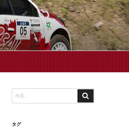
せください!
検
検
索:
索
タグ