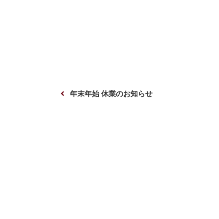
投
前
年末年始 休業のお知らせ
稿
の
ナ
投
ビ
稿
ゲ
ー
シ
ョ
ン