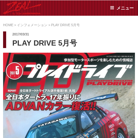
コ
メニュー
ン
テ
ZEAL BY TS-
オイル交換や車検といっ
ン
た日常メンテから各種チ
HOME
>
インフォメーション
>
PLAY DRIVE 5月号
SUMIYAMA
ューニングまで、車に関
ツ
2017/03/31
することならジャンルフ
へ
PLAY DRIVE 5月号
リーでお任せください!
ス
キ
ッ
プ