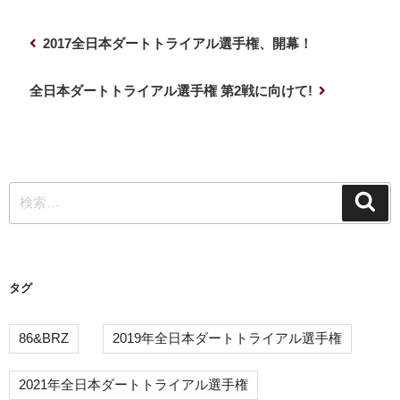
投
前
2017全日本ダートトライアル選手権、開幕！
稿
の
ナ
投
次
全日本ダートトライアル選手権 第2戦に向けて!
稿
の
ビ
投
ゲ
稿
ー
検
シ
検
索
索:
ョ
ン
タグ
86&BRZ
2019年全日本ダートトライアル選手権
2021年全日本ダートトライアル選手権