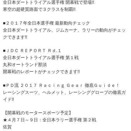
全日本ダートトライアル選手権 開幕戦で登場!!
寒空の超硬質路面で３クラスを制覇!!
■２０１７年全日本選手権 最新動向チェック
全日本ダートトライアル、ジムカーナ、ラリーの動向がチェッ
クできます!!
■ＪＤＣ ＲＥＰＯＲＴ Ｒｄ.１
全日本ダートトライアル選手権 第１戦
丸和オートランド那須
開幕戦のレポートがチェックできます!!
■ＰＤ流 ２０１７ Ｒａｃｉｎｇ Ｇｅａｒ 徹底Ｇｕｉｄｅ！
レーシングスーツ、ヘルメット、レーシンググローブの徹底ガ
イド!!
【開幕戦のモータースポーツ予定】
★４月７日～９日：全日本ラリー選手権 第２戦
佐賀