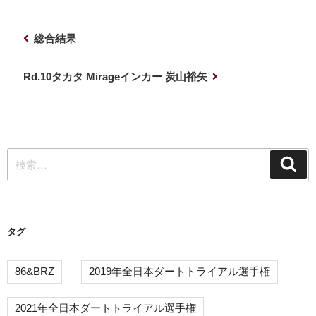
投
前
総合結果
稿
の
ナ
投
次
Rd.10タカタ Mirageインカー 炭山裕矢
稿
の
ビ
投
ゲ
稿
ー
検
シ
検
索
索:
ョ
ン
タグ
86&BRZ
2019年全日本ダートトライアル選手権
2021年全日本ダートトライアル選手権