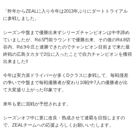
「昨年からZEALに入り今年は2013年ぶりにダートトライアル
に参戦しました。
シーズン中盤まで優勝出来ずシリーズチャンピオンは中半諦め
ていましたが、Rd.5門前ラウンドで優勝出来、その後のRd.8切
谷内、Rd.9今庄と連勝できたのでチャンピオン目前まで来た最
終戦の広島タカタで2位に入ったことで自力チャンピオンを獲得
出来ました!!
今年は実力派ドライバーが多くDクラスに参戦して、毎戦僅差
の争いで中盤まで毎戦優勝者が変わり10戦中7人の優勝者が出
て大変盛り上がった印象です。
来年も更に混戦が予想されます。
シーズンオフ中に更に改良・熟成させて連覇を目指しますの
で、ZEALチームへの応援よろしくお願いいたします。