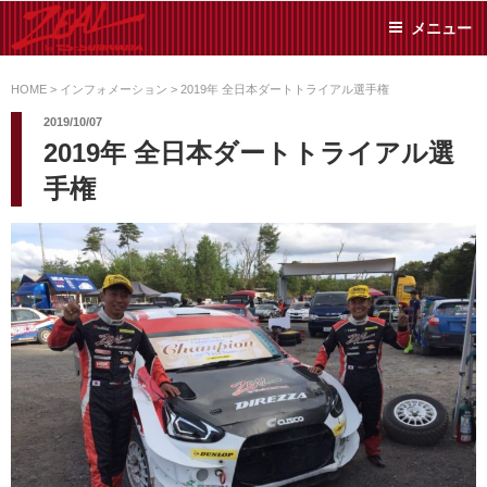
コ
メニュー
ン
テ
ZEAL BY TS-
オイル交換や車検といっ
ン
た日常メンテから各種チ
HOME
>
インフォメーション
>
2019年 全日本ダートトライアル選手権
SUMIYAMA
ューニングまで、車に関
ツ
2019/10/07
することならジャンルフ
へ
2019年 全日本ダートトライアル選
リーでお任せください!
ス
手権
キ
ッ
プ