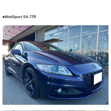
■WedSport SA-77R