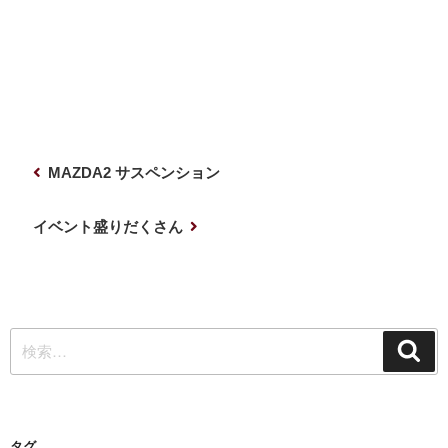
投
前
MAZDA2 サスペンション
稿
の
ナ
投
次
イベント盛りだくさん
稿
の
ビ
投
ゲ
稿
ー
検
シ
検
索
索:
ョ
ン
タグ