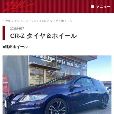
コ
メニュー
ン
テ
ZEAL BY TS-
オイル交換や車検といっ
ン
た日常メンテから各種チ
HOME
>
インフォメーション
>
CR-Z タイヤ＆ホイール
SUMIYAMA
ューニングまで、車に関
ツ
2022/03/17
することならジャンルフ
へ
CR-Z タイヤ＆ホイール
リーでお任せください!
ス
キ
■純正ホイール
ッ
プ