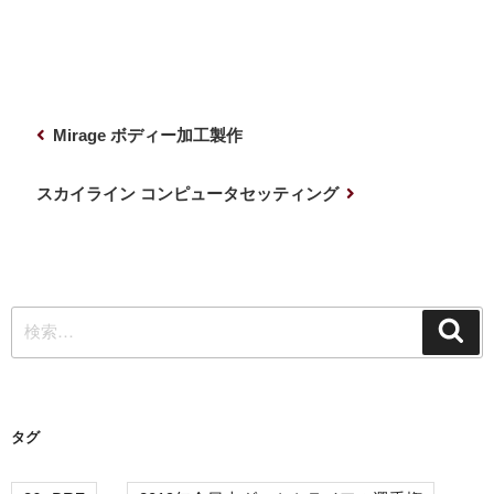
投
前
Mirage ボディー加工製作
稿
の
ナ
投
次
スカイライン コンピュータセッティング
稿
の
ビ
投
ゲ
稿
ー
検
シ
検
索
索:
ョ
ン
タグ