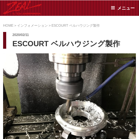
コ
メニュー
ン
テ
ZEAL BY TS-
オイル交換や車検といっ
ン
た日常メンテから各種チ
HOME
>
インフォメーション
>
ESCOURT ベルハウジング製作
SUMIYAMA
ューニングまで、車に関
ツ
2020/02/11
することならジャンルフ
へ
ESCOURT ベルハウジング製作
リーでお任せください!
ス
キ
ッ
プ