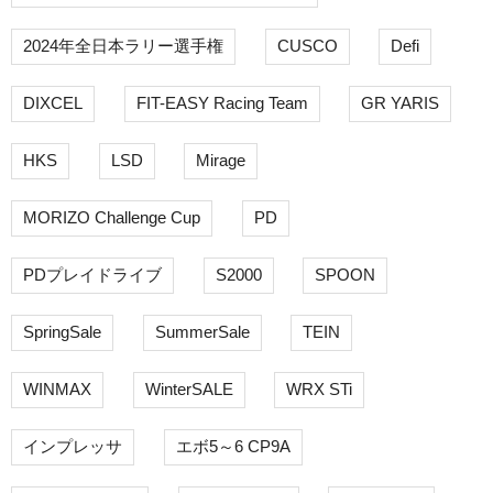
2024年全日本ラリー選手権
CUSCO
Defi
DIXCEL
FIT-EASY Racing Team
GR YARIS
HKS
LSD
Mirage
MORIZO Challenge Cup
PD
PDプレイドライブ
S2000
SPOON
SpringSale
SummerSale
TEIN
WINMAX
WinterSALE
WRX STi
インプレッサ
エボ5～6 CP9A