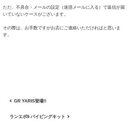
ただ、不具合・メールの設定（迷惑メールに入る）で返信が届
いていないケースがございます。
その際は、お手数ですがお店にご連絡いただければと思いま
す。
投
前
GR YARIS登場!!
稿
の
ナ
投
次
ランエボ9 パイピングキット
稿
の
ビ