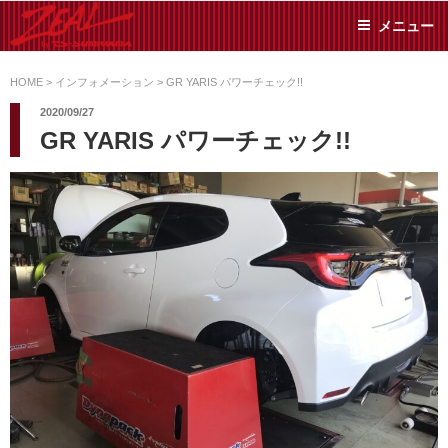
コ
メニュー
ン
テ
ZEAL BY TS-
オイル交換や車検といっ
ン
た日常メンテから各種チ
HOME
>
インフォメーション
>
GR YARIS パワーチェック!!
SUMIYAMA
ューニングまで、車に関
ツ
2020/09/27
することならジャンルフ
へ
GR YARIS パワーチェック!!
リーでお任せください!
ス
キ
ッ
プ