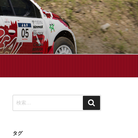
せください!
検
検
索:
索
タグ