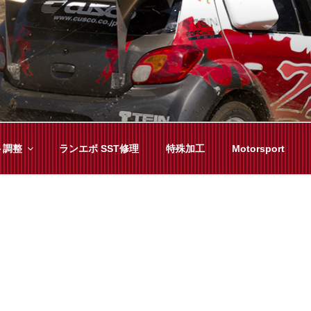
YAMA
種チューニングまで、車に関することならジャンルフリーでお任
ト調整
ランエボ SST修理
特殊加工
Motorsport