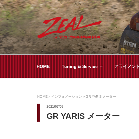
コ
ン
テ
ン
ツ
ZEAL BY TS-SUMI
オイル交換や車検といった日常メンテから各
へ
ス
キ
HOME
Tuning & Service
アライメン
ッ
プ
HOME
>
インフォメーション
>
GR YARIS メーター
2021/07/05
GR YARIS メーター