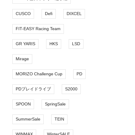
CUSCO
Defi
DIXCEL
FIT-EASY Racing Team
GR YARIS
HKS
LSD
Mirage
MORIZO Challenge Cup
PD
PDプレイドライブ
S2000
SPOON
SpringSale
SummerSale
TEIN
WINMAX
WinterSALE