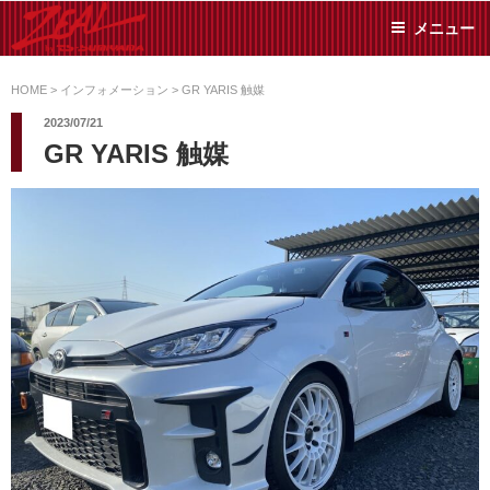
コ
メニュー
ン
テ
ZEAL BY TS-
オイル交換や車検といっ
ン
た日常メンテから各種チ
HOME
>
インフォメーション
>
GR YARIS 触媒
SUMIYAMA
ューニングまで、車に関
ツ
2023/07/21
することならジャンルフ
へ
GR YARIS 触媒
リーでお任せください!
ス
キ
ッ
プ