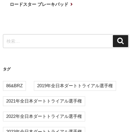
ナ
投
次
ロードスター ブレーキパッド
稿
の
ビ
投
ゲ
稿
ー
検
シ
検
索
索:
ョ
ン
タグ
86&BRZ
2019年全日本ダートトライアル選手権
2021年全日本ダートトライアル選手権
2022年全日本ダートトライアル選手権
2023年全日本ダートトライアル選手権