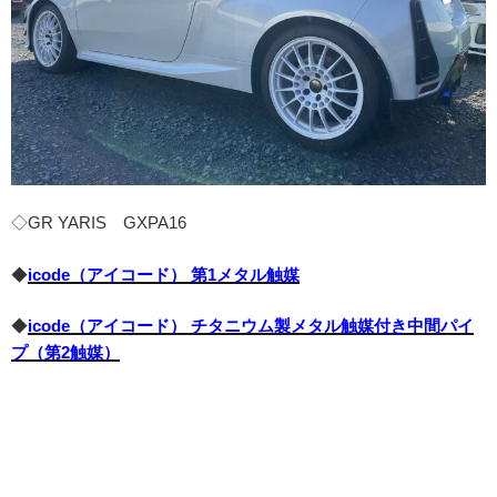
◇GR YARIS GXPA16
◆
icode（アイコード） 第1メタル触媒
◆
icode（アイコード） チタニウム製メタル触媒付き中間パイ
プ（第2触媒）