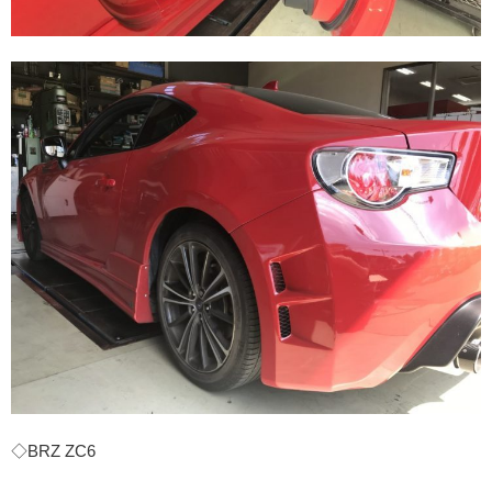
◇BRZ ZC6