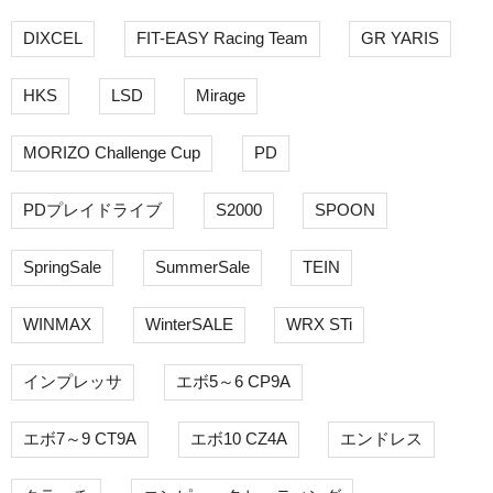
DIXCEL
FIT-EASY Racing Team
GR YARIS
HKS
LSD
Mirage
MORIZO Challenge Cup
PD
PDプレイドライブ
S2000
SPOON
SpringSale
SummerSale
TEIN
WINMAX
WinterSALE
WRX STi
インプレッサ
エボ5～6 CP9A
エボ7～9 CT9A
エボ10 CZ4A
エンドレス