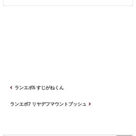
投
前
ランエボ5 すじがねくん
稿
の
ナ
投
次
ランエボ7 リヤデフマウントブッシュ
稿
の
ビ
投
ゲ
稿
ー