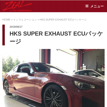
コ
メニュー
ン
テ
ZEAL BY TS-
オイル交換や車検といっ
ン
た日常メンテから各種チ
HOME
>
インフォメーション
>
HKS SUPER EXHAUST ECUパッケージ
SUMIYAMA
ューニングまで、車に関
ツ
2019/08/17
することならジャンルフ
へ
HKS SUPER EXHAUST ECUパッケ
リーでお任せください!
ス
ージ
キ
ッ
プ