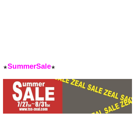
SummerSale
★
★