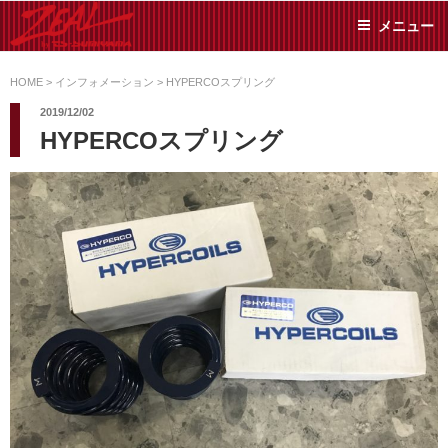
コ
メニュー
ン
テ
ZEAL BY TS-
オイル交換や車検といっ
ン
た日常メンテから各種チ
HOME
>
インフォメーション
>
HYPERCOスプリング
SUMIYAMA
ューニングまで、車に関
ツ
2019/12/02
することならジャンルフ
へ
HYPERCOスプリング
リーでお任せください!
ス
キ
ッ
プ