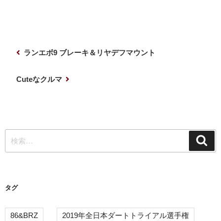
投
前
ランエボ9 ブレーキ＆リヤデフマウント
稿
の
ナ
投
次
Cuteなクルマ
稿
の
ビ
投
ゲ
稿
ー
検
シ
検
索
索:
ョ
ン
タグ
86&BRZ
2019年全日本ダートトライアル選手権