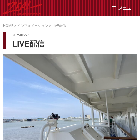
コ
メニュー
ン
テ
ZEAL BY TS-
オイル交換や車検といっ
ン
た日常メンテから各種チ
HOME
>
インフォメーション
>
LIVE配信
SUMIYAMA
ューニングまで、車に関
ツ
2025/05/23
することならジャンルフ
へ
LIVE配信
リーでお任せください!
ス
キ
ッ
プ