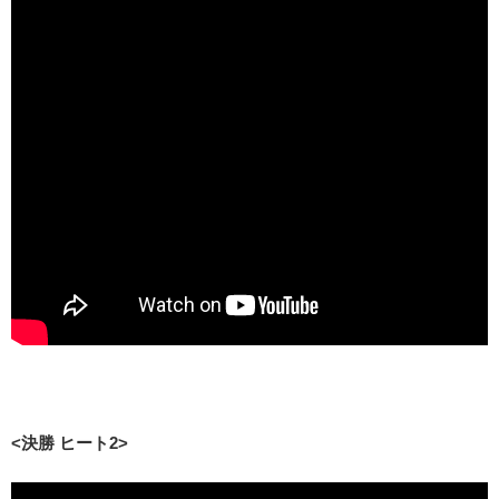
<決勝 ヒート2>