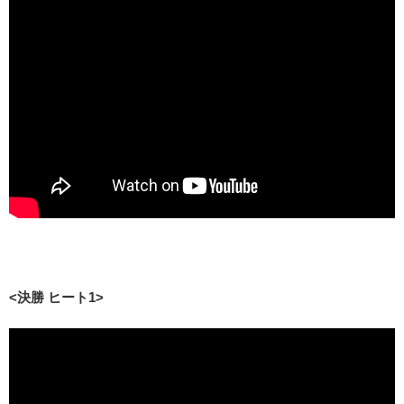
<決勝 ヒート1>