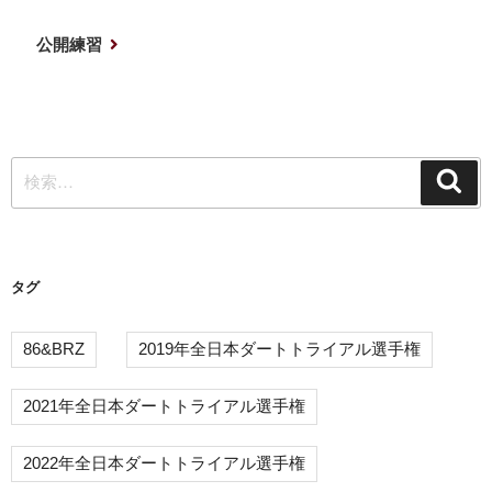
稿
の
ナ
投
次
公開練習
稿
の
ビ
投
ゲ
稿
ー
検
シ
検
索
索:
ョ
ン
タグ
86&BRZ
2019年全日本ダートトライアル選手権
2021年全日本ダートトライアル選手権
2022年全日本ダートトライアル選手権