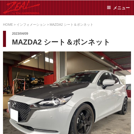
コ
メニュー
ン
テ
ZEAL BY TS-
オイル交換や車検といっ
ン
た日常メンテから各種チ
HOME
>
インフォメーション
>
MAZDA2 シート＆ボンネット
SUMIYAMA
ューニングまで、車に関
ツ
2023/04/09
することならジャンルフ
へ
MAZDA2 シート＆ボンネット
リーでお任せください!
ス
キ
ッ
プ