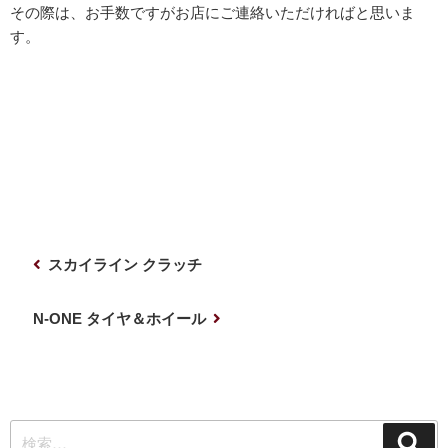
その際は、お手数ですがお店にご連絡いただければと思いま
す。
投
前
スカイライン クラッチ
稿
の
ナ
投
次
N-ONE タイヤ＆ホイール
稿
の
ビ
投
ゲ
稿
ー
検
シ
検