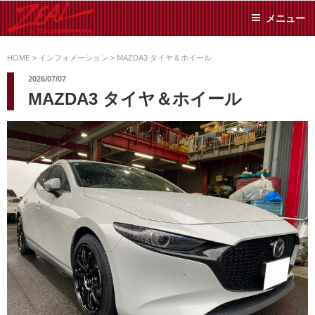
コ
メニュー
ン
テ
ZEAL BY TS-
オイル交換や車検といっ
ン
た日常メンテから各種チ
HOME
>
インフォメーション
>
MAZDA3 タイヤ＆ホイール
SUMIYAMA
ューニングまで、車に関
ツ
2026/07/07
することならジャンルフ
へ
MAZDA3 タイヤ＆ホイール
リーでお任せください!
ス
キ
ッ
プ