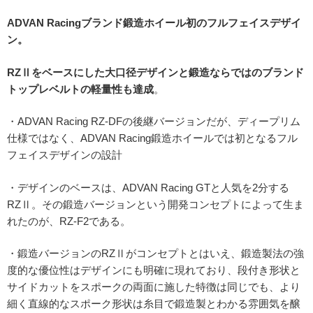
ADVAN Racingブランド鍛造ホイール初のフルフェイスデザイ
ン。
RZⅡをベースにした大口径デザインと鍛造ならではのブランド
トップレベルトの軽量性も達成
。
・ADVAN Racing RZ-DFの後継バージョンだが、ディープリム
仕様ではなく、ADVAN Racing鍛造ホイールでは初となるフル
フェイスデザインの設計
・デザインのベースは、ADVAN Racing GTと人気を2分する
RZⅡ。その鍛造バージョンという開発コンセプトによって生ま
れたのが、RZ-F2である。
・鍛造バージョンのRZⅡがコンセプトとはいえ、鍛造製法の強
度的な優位性はデザインにも明確に現れており、段付き形状と
サイドカットをスポークの両面に施した特徴は同じでも、より
細く直線的なスポーク形状は糸目で鍛造製とわかる雰囲気を醸