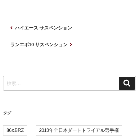
投
前
ハイエース サスペンション
稿
の
ナ
投
次
ランエボ10 サスペンション
稿
の
ビ
投
ゲ
稿
ー
検
シ
検
索
索:
ョ
ン
タグ
86&BRZ
2019年全日本ダートトライアル選手権