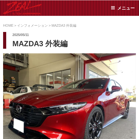
コ
メニュー
ン
テ
ZEAL BY TS-
オイル交換や車検といっ
ン
た日常メンテから各種チ
HOME
>
インフォメーション
>
MAZDA3 外装編
SUMIYAMA
ューニングまで、車に関
ツ
2025/05/11
することならジャンルフ
へ
MAZDA3 外装編
リーでお任せください!
ス
キ
ッ
プ