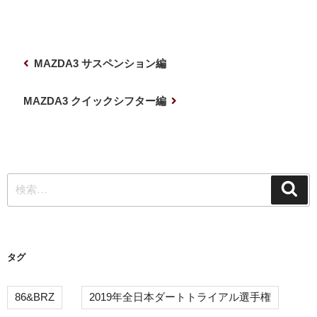
投
前
MAZDA3 サスペンション編
稿
の
ナ
投
次
MAZDA3 クイックシフター編
稿
の
ビ
投
ゲ
稿
ー
検
シ
検
索
索:
ョ
ン
タグ
86&BRZ
2019年全日本ダートトライアル選手権