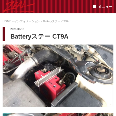
コ
メニュー
ン
テ
ZEAL BY TS-
オイル交換や車検といっ
ン
た日常メンテから各種チ
HOME
>
インフォメーション
>
Batteryステー CT9A
SUMIYAMA
ューニングまで、車に関
ツ
2021/06/18
することならジャンルフ
へ
Batteryステー CT9A
リーでお任せください!
ス
キ
ッ
プ