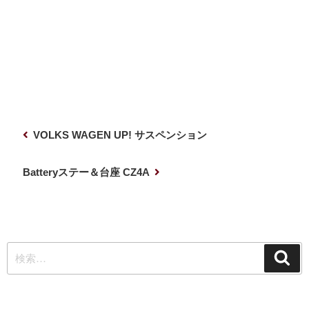
投
前
VOLKS WAGEN UP! サスペンション
稿
の
ナ
投
次
Batteryステー＆台座 CZ4A
稿
の
ビ
投
ゲ
稿
ー
検
シ
検
索
索:
ョ
ン